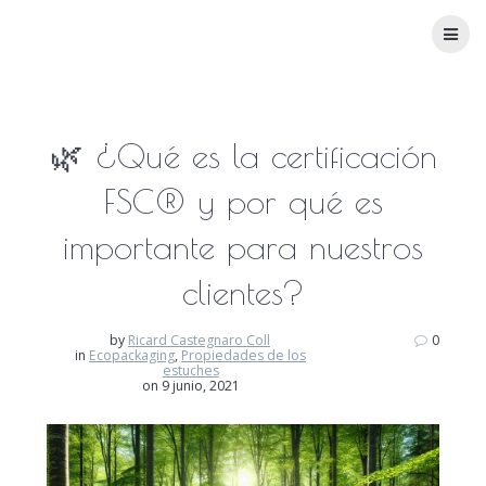
Skip
MYCVAL
PACKAGING
to
content
🌿 ¿Qué es la certificación
FSC® y por qué es
importante para nuestros
clientes?
by
Ricard Castegnaro Coll
0
in
Ecopackaging
,
Propiedades de los
estuches
on 9 junio, 2021