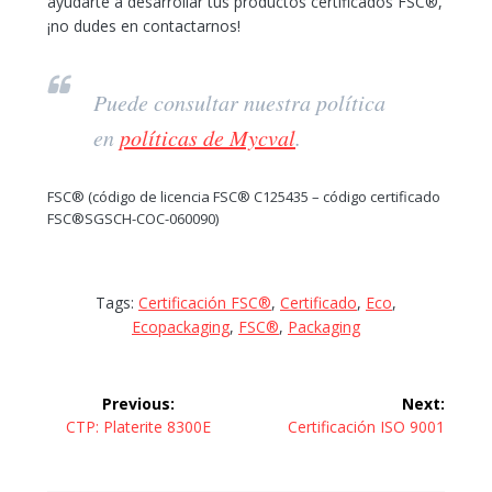
ayudarte a desarrollar tus productos certificados FSC®,
¡no dudes en contactarnos!
Puede consultar nuestra política
en
políticas de Mycval
.
FSC® (código de licencia FSC® C125435 – código certificado
FSC®SGSCH-COC-060090)
Tags:
Certificación FSC®
,
Certificado
,
Eco
,
Ecopackaging
,
FSC®
,
Packaging
Navegación
Previous:
Next:
Previous
Next
CTP: Platerite 8300E
Certificación ISO 9001
de
post:
post:
entradas